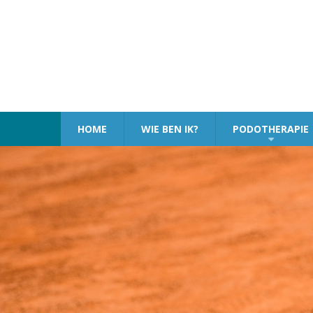
Overslaan
en
naar
de
inhoud
gaan
HOME
WIE BEN IK?
PODOTHERAPIE
+