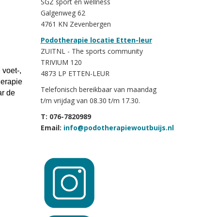
SGZ sport en wellness
Galgenweg 62
4761 KN Zevenbergen
Podotherapie locatie Etten-leur
ZUITNL - The sports community
TRIVIUM 120
 voet-,
4873 LP ETTEN-LEUR
herapie
Telefonisch bereikbaar van maandag
ar de
t/m vrijdag van 08.30 t/m 17.30.
T: 076-7820989
Email:
info@podotherapiewoutbuijs.nl